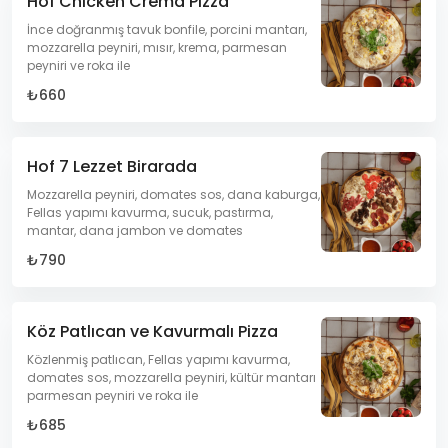
Hof Chıcken Crema Pizza
İnce doğranmış tavuk bonfile, porcini mantarı,
mozzarella peyniri, mısır, krema, parmesan
peyniri ve roka ile
₺660
Hof 7 Lezzet Birarada
Mozzarella peyniri, domates sos, dana kaburga,
Fellas yapımı kavurma, sucuk, pastırma,
mantar, dana jambon ve domates
₺790
Köz Patlıcan ve Kavurmalı Pizza
Közlenmiş patlıcan, Fellas yapımı kavurma,
domates sos, mozzarella peyniri, kültür mantarı
parmesan peyniri ve roka ile
₺685