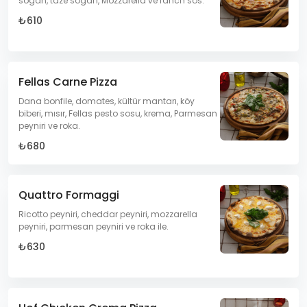
sogan, taze sogan, Mozzarella ve ranch sos.
₺610
Fellas Carne Pizza
Dana bonfile, domates, kültür mantarı, köy
biberi, mısır, Fellas pesto sosu, krema, Parmesan
peyniri ve roka.
₺680
Quattro Formaggi
Ricotto peyniri, cheddar peyniri, mozzarella
peyniri, parmesan peyniri ve roka ile.
₺630