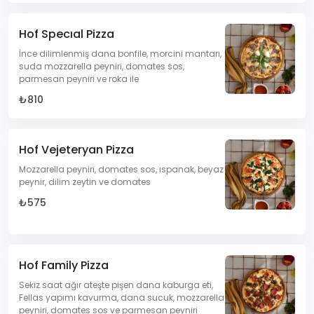
Hof Specıal Pizza
İnce dilimlenmiş dana bonfile, morcini mantarı,
suda mozzarella peyniri, domates sos,
parmesan peyniri ve roka ile
₺810
Hof Vejeteryan Pizza
Mozzarella peyniri, domates sos, ıspanak, beyaz
peynir, dilim zeytin ve domates
₺575
Hof Family Pizza
Sekiz saat ağır ateşte pişen dana kaburga eti,
Fellas yapımı kavurma, dana sucuk, mozzarella
peyniri, domates sos ve parmesan peyniri