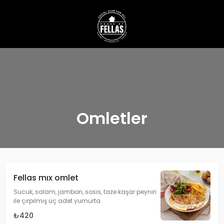
Omletler
Fellas mıx omlet
Sucuk, salam, jambon, sosis, taze kaşar peyniri
ile çırpılmış üç adet yumurta.
₺420