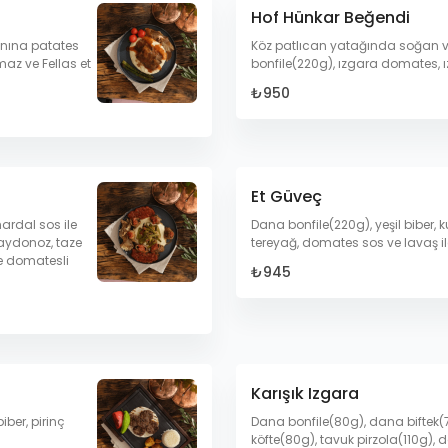
Hof Hünkar Beğendi
anına patates
Köz patlıcan yatağında soğan 
az ve Fellas et
bonfile(220g), ızgara domates, ı
₺950
Et Güveç
ardal sos ile
Dana bonfile(220g), yeşil biber,
aydonoz, taze
tereyağ, domates sos ve lavaş il
e domatesli
₺945
Karışık Izgara
iber, pirinç
Dana bonfile(80g), dana biftek(7
köfte(80g), tavuk pirzola(110g)