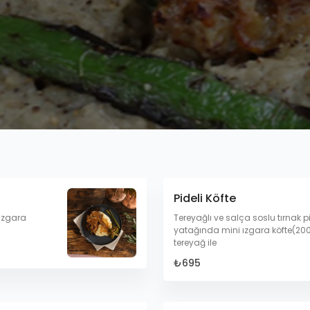
Pideli Köfte
 ızgara
Tereyağlı ve salça soslu tırnak 
yatağında mini ızgara köfte(200
tereyağ ile
₺695