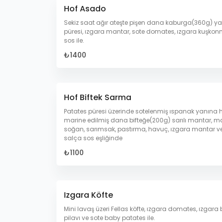
Hof Asado
Sekiz saat ağır ateşte pişen dana kaburga(360g) y
püresi, ızgara mantar, sote domates, ızgara kuşkonm
sos ile.
₺1400
Hof Biftek Sarma
Patates püresi üzerinde sotelenmiş ıspanak yanına h
marine edilmiş dana bifteğe(200g) sarılı mantar, m
soğan, sarımsak, pastırma, havuç, ızgara mantar v
salça sos eşliğinde
₺1100
Izgara Köfte
Mini lavaş üzeri Fellas köfte, ızgara domates, ızgara b
pilavı ve sote baby patates ile.