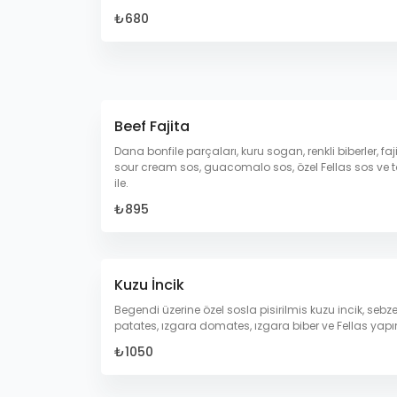
₺680
Beef Fajita
Dana bonfile parçaları, kuru sogan, renkli biberler, faj
sour cream sos, guacomalo sos, özel Fellas sos ve t
ile.
₺895
Kuzu İncik
Begendi üzerine özel sosla pisirilmis kuzu incik, sebz
patates, ızgara domates, ızgara biber ve Fellas yapım
₺1050