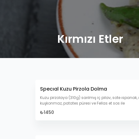
Kırmızı Etler
Specıal Kuzu Pirzola Dolma
Kuzu pirzolaya (310g) sarılmış iç pilav, sote ıspanak,
kuşkonmaz, patates püresi ve Fellas et sos ile
₺1450