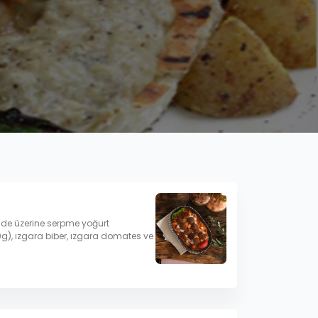
pide üzerine serpme yoğurt
g), ızgara biber, ızgara domates ve