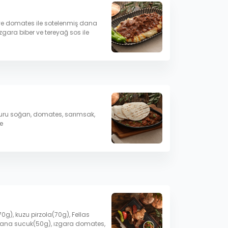
ve domates ile sotelenmiş dana
zgara biber ve tereyağ sos ile
 kuru soğan, domates, sarımsak,
e
0g), kuzu pirzola(70g), Fellas
, dana sucuk(50g), ızgara domates,