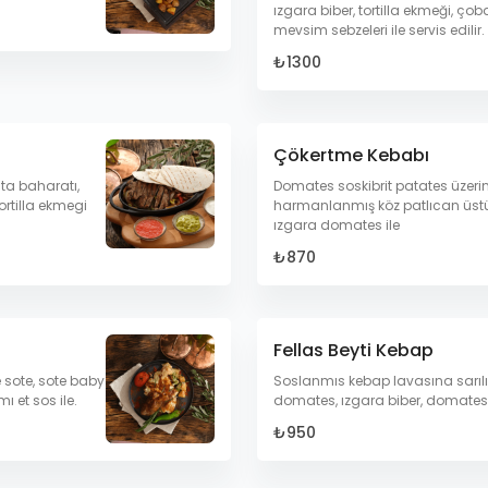
ızgara biber, tortilla ekmeği, ço
mevsim sebzeleri ile servis edilir.
₺1300
Çökertme Kebabı
ita baharatı,
Domates soskibrit patates üzerin
ortilla ekmegi
harmanlanmış köz patlıcan üstü
ızgara domates ile
₺870
Fellas Beyti Kebap
e sote, sote baby
Soslanmıs kebap lavasına sarılı 
ı et sos ile.
domates, ızgara biber, domates 
₺950