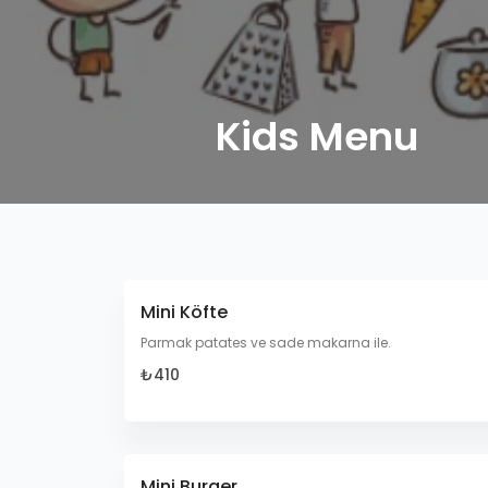
Kids Menu
Mini Köfte
Parmak patates ve sade makarna ile.
₺410
Mini Burger