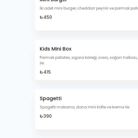
İki adet mini burger, cheddarr peyniri ve parmak pata
₺450
Kids Mini Box
Parmak patates, sigara böreği, sosis, soğan halkası,
ile.
₺415
Spagetti
Spagetti makarna, dana mini köfte ve krema ile.
₺390