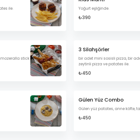
tes ile.
Yoğurt eşliğinde.
₺390
3 Silahşörler
 mozeralla stick
bir adet mini sosisli pizza, bir 
zeytinli pizza ve patates ile.
₺450
Gülen Yüz Combo
Gülen yüz patates, anne köfte, 
₺450