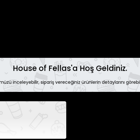
House of Fellas'a Hoş Geldiniz.
zü inceleyebilir, sipariş vereceğiniz ürünlerin detaylarını görebili