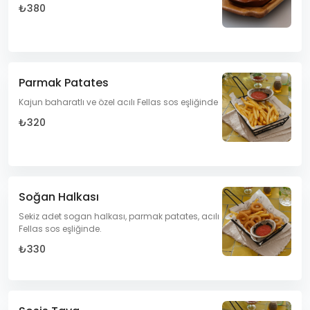
₺380
Parmak Patates
Kajun baharatlı ve özel acılı Fellas sos eşliğinde
₺320
Soğan Halkası
Sekiz adet sogan halkası, parmak patates, acılı
Fellas sos eşliğinde.
₺330