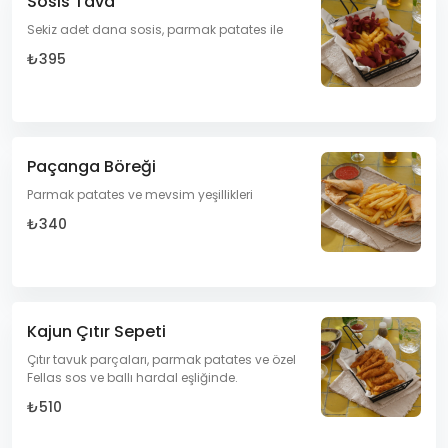
Sosis Tava
Sekiz adet dana sosis, parmak patates ile
₺395
Paçanga Böreği
Parmak patates ve mevsim yeşillikleri
₺340
Kajun Çıtır Sepeti
Çıtır tavuk parçaları, parmak patates ve özel
Fellas sos ve ballı hardal eşliğinde.
₺510