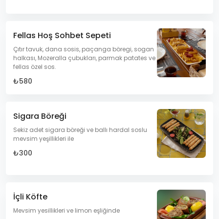
Fellas Hoş Sohbet Sepeti
Çıtır tavuk, dana sosis, paçanga böregi, sogan
halkası, Mozeralla çubukları, parmak patates ve
fellas özel sos.
₺580
Sigara Böreği
Sekiz adet sigara böreği ve ballı hardal soslu
mevsim yeşillikleri ile
₺300
İçli Köfte
Mevsim yesillikleri ve limon eşliğinde